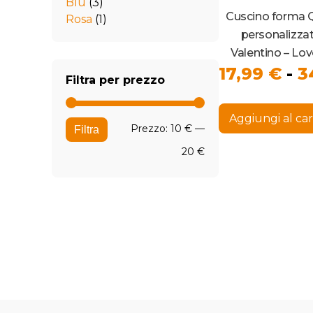
Blu
(3)
Cuscino forma 
Rosa
(1)
personalizza
Valentino – Lov
17,99
€
-
3
Filtra per prezzo
Aggiungi al car
Prezzo
Prezzo
Prezzo:
10 €
—
Filtra
Min
Max
20 €