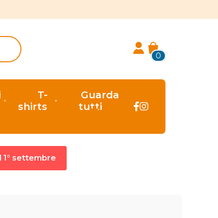
0
i
T-
Guarda
shirts
tutti
al 1° settembre