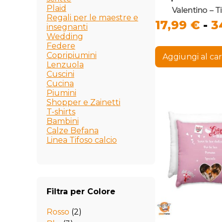
Plaid
Valentino – 
Regali per le maestre e
17,99
€
-
3
insegnanti
Wedding
Federe
Copripiumini
Aggiungi al car
Lenzuola
Cuscini
Cucina
Piumini
Shopper e Zainetti
T-shirts
Bambini
Calze Befana
Linea Tifoso calcio
Filtra per Colore
Rosso
(2)