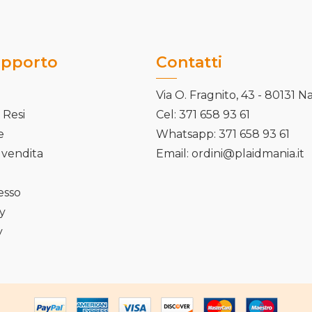
upporto
Contatti
Via O. Fragnito, 43 - 80131 N
 Resi
Cel: 371 658 93 61
e
Whatsapp: 371 658 93 61
 vendita
Email: ordini@plaidmania.it
cesso
cy
y