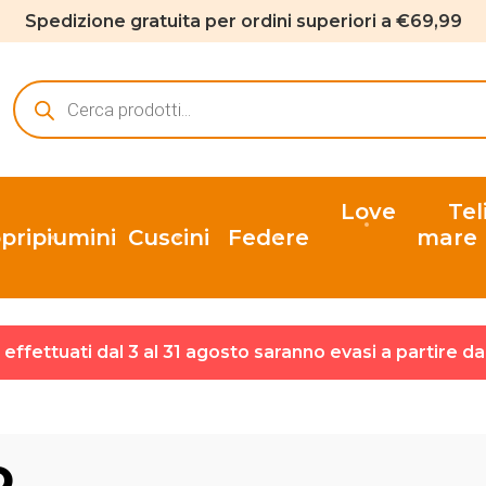
Spedizione gratuita per ordini superiori a €69,99
Ricerca
prodotti
Love
Tel
pripiumini
Cuscini
Federe
mare
ni effettuati dal 3 al 31 agosto saranno evasi a partire d
o