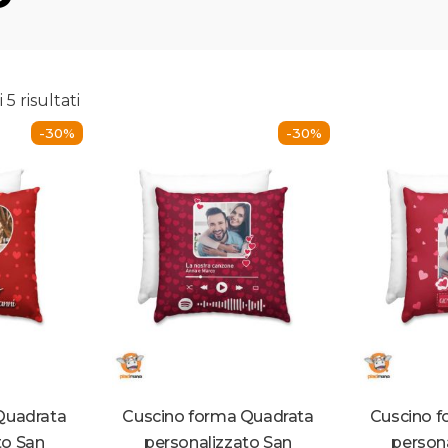
 5 risultati
-30%
-30%
Quadrata
Cuscino forma Quadrata
Cuscino f
to San
personalizzato San
person