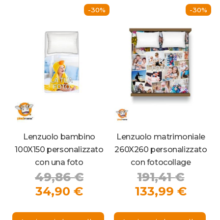
-30%
-30%
Lenzuolo bambino
Lenzuolo matrimoniale
100X150 personalizzato
260X260 personalizzato
con una foto
con fotocollage
Il
Il
49,86
€
191,41
€
Il
prezzo
prezz
Il
34,90
€
133,99
€
prezzo
originale
origi
prez
attuale
era:
era:
attua