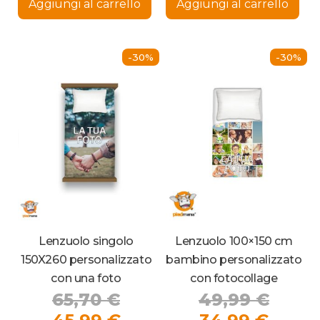
Aggiungi al carrello
Aggiungi al carrello
è:
49,86 €.
191,41
è:
34,90 €.
133,9
-30%
-30%
Lenzuolo singolo
Lenzuolo 100×150 cm
150X260 personalizzato
bambino personalizzato
con una foto
con fotocollage
Il
Il
65,70
€
49,99
€
prezzo
Il
Il
prezz