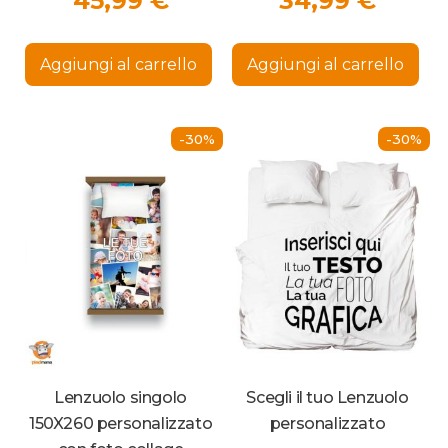
45,99
€
34,99
€
originale
prezzo
prezz
origi
era:
attuale
attua
era:
Aggiungi al carrello
Aggiungi al carrello
65,70 €.
è:
è:
49,99
45,99 €.
34,99
-30%
-30%
Lenzuolo singolo
Scegli il tuo Lenzuolo
150X260 personalizzato
personalizzato