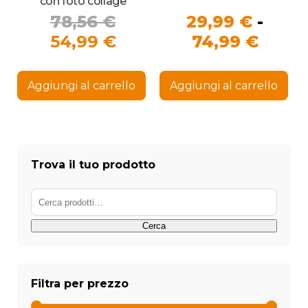
con foto collage
Il
78,56
€
29,99
€
-
prezzo
Il
Fasci
54,99
€
74,99
€
originale
prezzo
di
Que
era:
attuale
prezz
pro
Aggiungi al carrello
Aggiungi al carrello
ha
78,56 €.
è:
da
più
54,99 €.
29,99
vari
Le
a
opz
74,99
pos
Trova il tuo prodotto
ess
sce
Cerca:
nel
pag
del
Cerca
pro
Filtra per prezzo