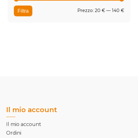
Prezz
Prezz
Prezzo:
20 €
—
140 €
Filtra
Min
Max
Il mio account
Il mio account
Ordini