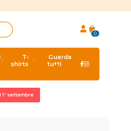
0
i
T-
Guarda
shirts
tutti
al 1° settembre