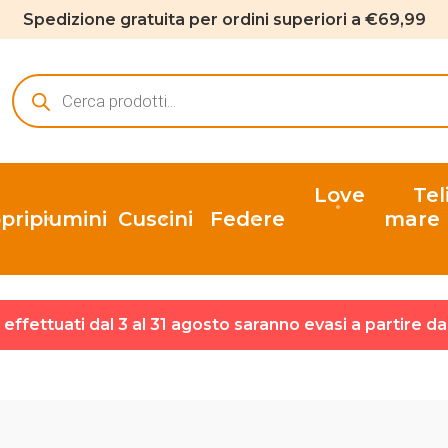
Spedizione gratuita per ordini superiori a €69,99
Ricerca
prodotti
Love
Tel
pripiumini
Cuscini
Federe
mare
ni effettuati dal 3 al 31 agosto saranno evasi a partire d