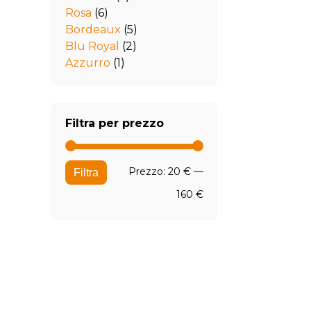
Rosa
(6)
Bordeaux
(5)
Blu Royal
(2)
Azzurro
(1)
Filtra per prezzo
Prezzo
Prezzo
Prezzo:
20 €
—
Filtra
Min
Max
160 €