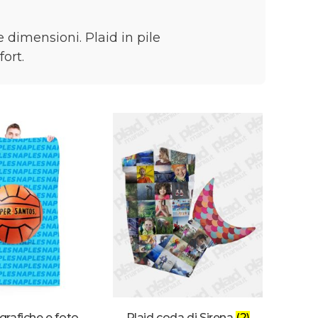
e dimensioni. Plaid in pile
ort.
grafiche e foto
Plaid coda di Sirena
(2)