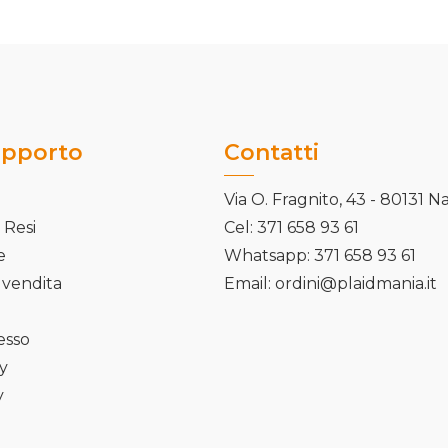
upporto
Contatti
Via O. Fragnito, 43 - 80131 N
 Resi
Cel: 371 658 93 61
e
Whatsapp: 371 658 93 61
 vendita
Email: ordini@plaidmania.it
cesso
cy
y