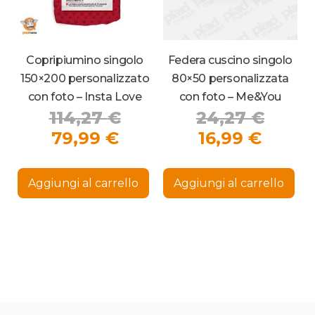
Copripiumino singolo
Federa cuscino singolo
150×200 personalizzato
80×50 personalizzata
con foto – Insta Love
con foto – Me&You
Il
Il
114,27
€
24,27
€
Il
prezzo
Il
prezz
79,99
€
16,99
€
prezzo
originale
prezz
origi
Questo
attuale
era:
attua
era:
prodotto
Aggiungi al carrello
Aggiungi al carrello
ha
è:
114,27 €.
è:
24,27
più
79,99 €.
16,99 
varianti.
Le
opzioni
possono
essere
scelte
nella
pagina