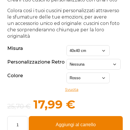
prezz
da
Colora così i tuoi cuscini personalizzati attraverso
le sfumature delle tue emozioni, per avere
17,99
un accessorio unico ed originale: cuscini con foto
che sorprenderanno chiunque per la loro
a
originalità
34,99
Misura
Personalizzazione Retro
Colore
Svuota
Il
Il
17,99
€
25,70
€
prezzo
prezzo
Cuscino
originale
attuale
forma
Aggiungi al carrello
Quadrata