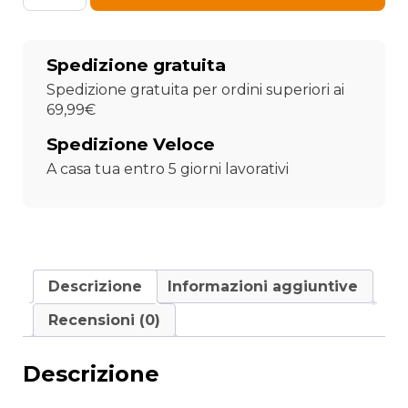
era:
è:
personalizzato
San
Valentino
25,70 €.
17,99 €.
Spedizione gratuita
-
4ever
Spedizione gratuita per ordini superiori ai
Yours
69,99€
quantità
Spedizione Veloce
A casa tua entro 5 giorni lavorativi
Descrizione
Informazioni aggiuntive
Recensioni (0)
Descrizione