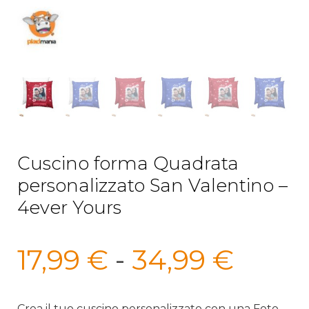
Cuscino forma Quadrata
personalizzato San Valentino –
4ever Yours
Fasci
17,99
€
-
34,99
€
di
Crea il tuo cuscino personalizzato con una Foto