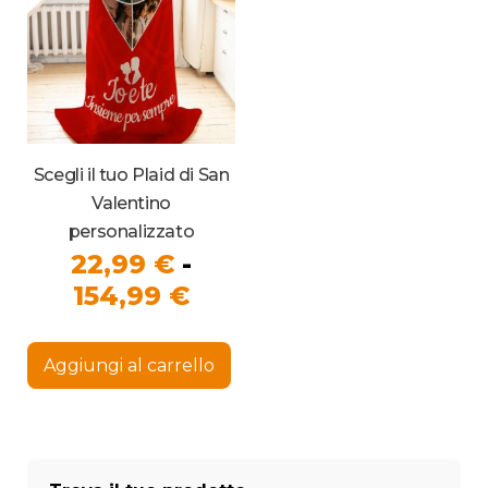
pag
prodotto
del
pro
Scegli il tuo Plaid di San
Valentino
personalizzato
22,99
€
-
Fascia
154,99
€
di
Questo
prezzo:
prodotto
Aggiungi al carrello
ha
da
più
22,99 €
varianti.
Le
a
opzioni
154,99 €
possono