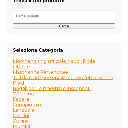
Trova il tuo prodotto
essere
scelte
Cerca:
nella
pagina
del
Cerca
prodotto
Seleziona Categoria
Merchandising ufficiale Napoli Pride
Offerte
Mascherine Partenopee
Teli da mare personalizzati con foto e scritte
Plaid
Regali per le maestre e insegnanti
Wedding
Federe
Copripiumini
Lenzuola
Cuscini
Cucina
Piumini