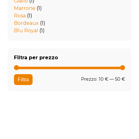
Giallo
(1)
Marrone
(1)
Rosa
(1)
Bordeaux
(1)
Blu Royal
(1)
Filtra per prezzo
Prezz
Prezz
Prezzo:
10 €
—
50 €
Filtra
Min
Max