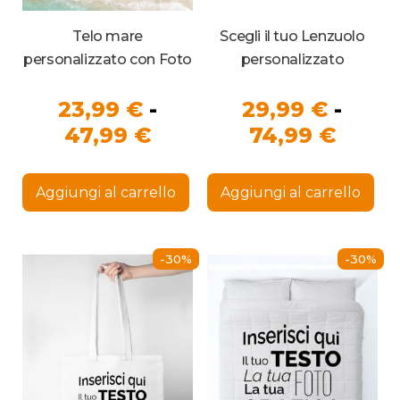
Telo mare
Scegli il tuo Lenzuolo
personalizzato con Foto
personalizzato
23,99
€
-
29,99
€
-
Fascia
Fasci
47,99
€
74,99
€
di
di
Questo
Que
prezzo:
prezz
prodotto
pro
Aggiungi al carrello
Aggiungi al carrello
ha
ha
da
da
più
più
23,99 €
29,99
varianti.
vari
Le
Le
a
a
-30%
-30%
opzioni
opz
47,99 €
possono
74,99
pos
essere
ess
scelte
sce
nella
nel
pagina
pag
del
del
prodotto
pro