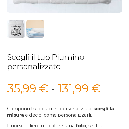
Scegli il tuo Piumino
personalizzato
Fasc
35,99
€
-
131,99
€
di
prez
Componi i tuoi piumini personalizzati:
scegli la
misura
e decidi come personalizzarli.
da
Puoi scegliere un colore, una
foto
, un foto