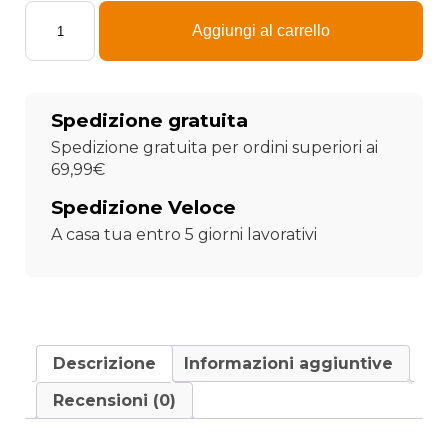
Scegli
il
Aggiungi al carrello
tuo
Piumino
personalizzato
quantità
Spedizione gratuita
Spedizione gratuita per ordini superiori ai
69,99€
Spedizione Veloce
A casa tua entro 5 giorni lavorativi
Descrizione
Informazioni aggiuntive
Recensioni (0)