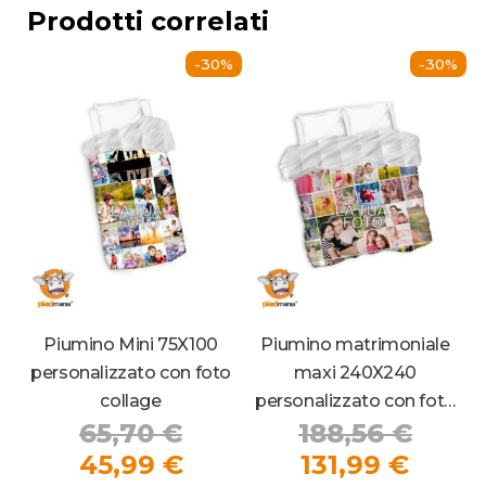
Prodotti correlati
-30%
-30%
Piumino Mini 75X100
Piumino matrimoniale
personalizzato con foto
maxi 240X240
collage
personalizzato con foto
Il
Il
65,70
€
188,56
€
collage
prezzo
Il
Il
prez
45,99
€
131,99
€