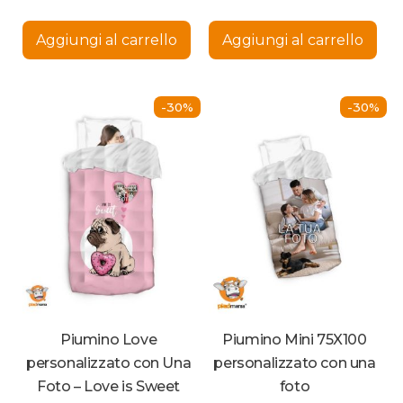
originale
prezzo
prez
origi
era:
attuale
attua
era:
Aggiungi al carrello
Aggiungi al carrello
65,70 €.
è:
è:
188,5
45,99 €.
131,99
-30%
-30%
Piumino Love
Piumino Mini 75X100
personalizzato con Una
personalizzato con una
Foto – Love is Sweet
foto