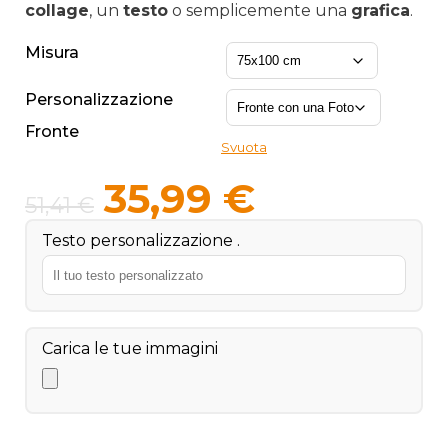
35,9
collage
, un
testo
o semplicemente una
grafica
.
a
Misura
131,9
Personalizzazione
Fronte
Svuota
Il
Il
35,99
€
51,41
€
prezzo
prezzo
Testo personalizzazione .
originale
attuale
era:
è:
51,41 €.
35,99 €.
Carica le tue immagini