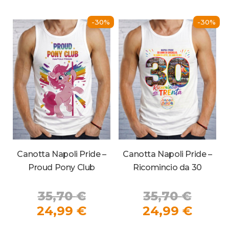
24,99 €.
24,99
varianti.
vari
Le
Le
-30%
-30%
opzioni
opz
possono
pos
essere
ess
scelte
sce
nella
nel
pagina
pag
del
del
prodotto
pro
Canotta Napoli Pride –
Canotta Napoli Pride –
Ricomincio da 30
Proud Pony Club
Il
Il
35,70
€
35,70
€
prezz
Il
prezzo
Il
24,99
€
24,99
€
origi
prezz
originale
prezzo
Que
Questo