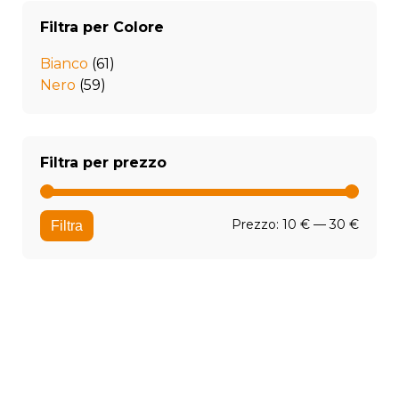
Filtra per Colore
Bianco
(61)
Nero
(59)
Filtra per prezzo
Prezz
Prezz
Prezzo:
10 €
—
30 €
Filtra
Min
Max