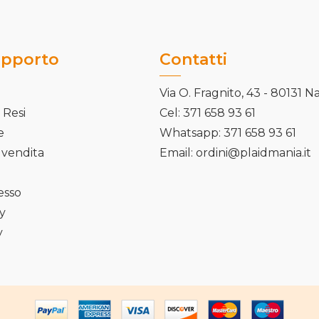
upporto
Contatti
Via O. Fragnito, 43 - 80131 N
 Resi
Cel: 371 658 93 61
e
Whatsapp: 371 658 93 61
 vendita
Email: ordini@plaidmania.it
cesso
cy
y