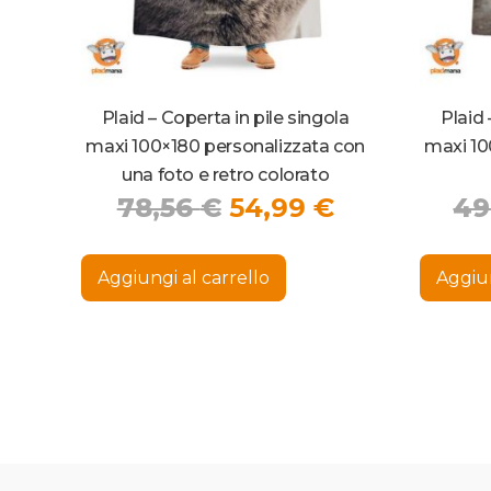
Plaid – Coperta in pile singola
Plaid 
maxi 100×180 personalizzata con
maxi 10
una foto e retro colorato
Il
Il
78,56
€
54,99
€
49
prezzo
prezzo
Questo
originale
attuale
prodotto
Aggiungi al carrello
Aggiun
ha
era:
è:
più
78,56 €.
54,99 €.
varianti.
Le
opzioni
possono
essere
scelte
nella
pagina