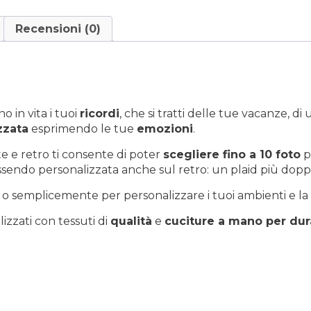
quantità
Recensioni (0)
o in vita i tuoi
ricordi
, che si tratti delle tue vacanze, di
zzata
esprimendo le tue
emozioni
.
te e retro ti consente di poter
scegliere fino a 10 foto
p
essendo personalizzata anche sul retro: un plaid più dopp
 o semplicemente per personalizzare i tuoi ambienti e la 
izzati con tessuti di
qualità
e
cuciture a mano per du