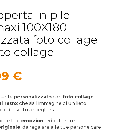
operta in pile
maxi 100X180
zzata foto collage
oto collage
Il
99
€
zzo
prezzo
inale
attuale
amente
personalizzato
con
foto collage
ul retro
: che sia l’immagine di un lieto
è:
cordo, sei tu a sceglierla
0 €.
59,99 €.
con le tue
emozioni
ed ottieni un
originale
, da regalare alle tue persone care