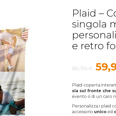
Plaid – C
singola 
personali
e retro f
Il
59,
85,70
€
pre
orig
Plaid-coperta inter
sia sul fronte che s
era:
evento o di un caro ri
85,7
Personalizza i plaid 
accessorio
unico
ed