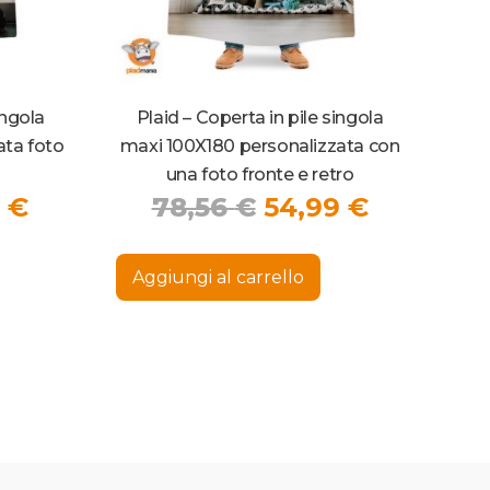
ingola
Plaid – Coperta in pile singola
ata foto
maxi 100X180 personalizzata con
una foto fronte e retro
Il
Il
Il
9
€
78,56
€
54,99
€
zo
prezzo
prezzo
prezzo
nale
attuale
originale
attuale
Aggiungi al carrello
è:
era:
è:
 €.
38,99 €.
78,56 €.
54,99 €.