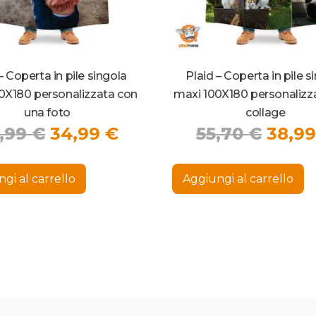
– Coperta in pile singola
Plaid – Coperta in pile s
0X180 personalizzata con
maxi 100X180 personalizz
una foto
collage
Il
Il
Il
,99
€
34,99
€
55,70
€
38,9
prezzo
prezzo
prez
originale
attuale
origi
gi al carrello
Aggiungi al carrello
era:
è:
era:
49,99 €.
34,99 €.
55,70