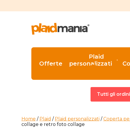
Plaid
Offerte
personalizzati
Co
Tutti gli ordi
Home
/
Plaid
/
Plaid personalizzati
/
Coperta pe
collage e retro foto collage