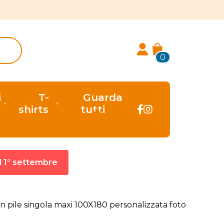
0
i
T-
Guarda
shirts
tutti
al 1° settembre
in pile singola maxi 100X180 personalizzata foto