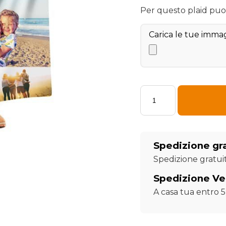
Per questo plaid puoi 
Carica le tue immag
Plaid
-
Coperta
in
pile
singola
Spedizione gr
maxi
100X180
Spedizione gratuit
personalizzata
foto
Spedizione Ve
collage
A casa tua entro 5 
e
retro
foto
collage