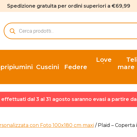
Spedizione gratuita per ordini superiori a €69,99
Ricerca
prodotti
Love
Tel
pripiumini
Cuscini
Federe
mare
ni effettuati dal 3 al 31 agosto saranno evasi a partire d
rsonalizzata con Foto 100x180 cm maxi
/ Plaid – Coperta 