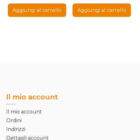
attuale
era:
attua
era:
Aggiungi al carrello
Aggiungi al carrello
è:
42,84 €.
è:
49,99
29,99 €.
34,99
Il mio account
Il mio account
Ordini
Indirizzi
Dettagli account