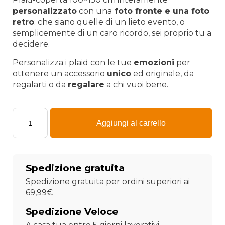
originale
attuale
personalizzato
con una
foto fronte e una foto
era:
è:
retro
: che siano quelle di un lieto evento, o
semplicemente di un caro ricordo, sei proprio tu a
57,13 €.
39,99 €.
decidere.
Personalizza i plaid con le tue
emozioni
per
ottenere un accessorio
unico
ed originale, da
regalarti o da
regalare
a chi vuoi bene.
Plaid
-
Aggiungi al carrello
Coperta
in
pile
singola
Spedizione gratuita
100x150
personalizzata
Spedizione gratuita per ordini superiori ai
con
69,99€
una
foto
Spedizione Veloce
fronte