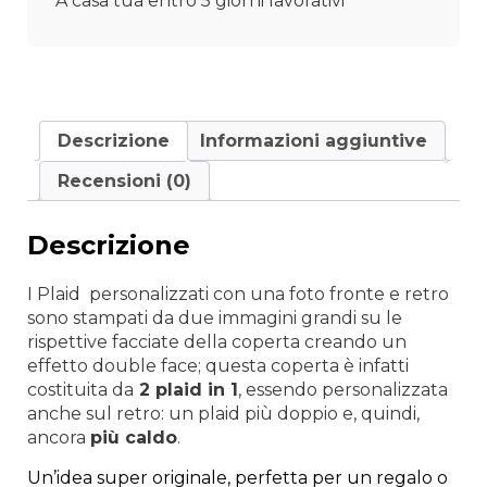
A casa tua entro 5 giorni lavorativi
e
retro
quantità
Descrizione
Informazioni aggiuntive
Recensioni (0)
Descrizione
I Plaid personalizzati con una foto fronte e retro
sono stampati da due immagini grandi su le
rispettive facciate della coperta creando un
effetto double face; questa coperta è infatti
costituita da
2 plaid in 1
, essendo personalizzata
anche sul retro: un plaid più doppio e, quindi,
ancora
più caldo
.
Un’idea super originale, perfetta per un regalo o