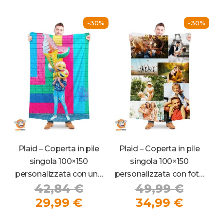
più
Le
44,99
vari
opzioni
Le
possono
-30%
-30%
opz
essere
pos
scelte
ess
nella
sce
pagina
nel
del
pag
prodotto
del
pro
Plaid – Coperta in pile
Plaid – Coperta in pile
singola 100×150
singola 100×150
personalizzata con una
personalizzata con foto
Il
Il
42,84
€
49,99
€
foto
collage
Il
prezzo
Il
prezz
29,99
€
34,99
€
prezzo
originale
prezz
origi