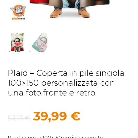
Plaid – Coperta in pile singola
100×150 personalizzata con
una foto fronte e retro
Il
Il
39,99
€
57,13
€
prezzo
prezzo
Plaid-coperta 100×150 cm interamente