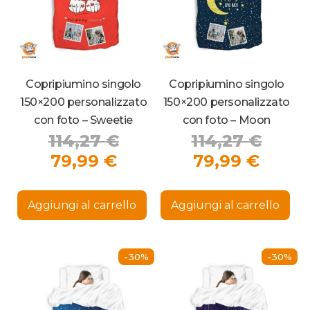
prodotto
Copripiumino singolo
Copripiumino singolo
150×200 personalizzato
150×200 personalizzato
con foto – Sweetie
con foto – Moon
Il
Il
114,27
€
114,27
€
Il
prezzo
Il
prez
79,99
€
79,99
€
prezzo
originale
prezz
origi
attuale
era:
attua
era:
Aggiungi al carrello
Aggiungi al carrello
è:
114,27 €.
è:
114,2
79,99 €.
79,99
-30%
-30%