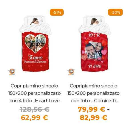
79,99 €.
89,99
-51%
-30%
Copripiumino singolo
Copripiumino singolo
150×200 personalizzato
150×200 personalizzato
con 4 foto -Heart Love
con foto – Cornice Ti
Il
128,56
€
79,99
€
-
Amo
Il
prezzo
Fasci
62,99
€
82,99
€
prezzo
originale
di
Que