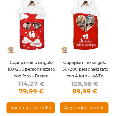
Copripiumino singolo
Copripiumino singolo
150×200 personalizzato
150×200 personalizzato
con foto – Dream
con 4 foto – Io&Te
Il
Il
114,27
€
128,56
€
Il
prezzo
Il
prez
79,99
€
89,99
€
prezzo
originale
prezz
origi
attuale
era:
attua
era:
Aggiungi al carrello
Aggiungi al carrello
è:
114,27 €.
è:
128,5