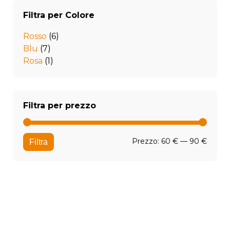
Filtra per Colore
Rosso
(6)
Blu
(7)
Rosa
(1)
Filtra per prezzo
Prezz
Prezz
Prezzo:
60 €
—
90 €
Filtra
Min
Max