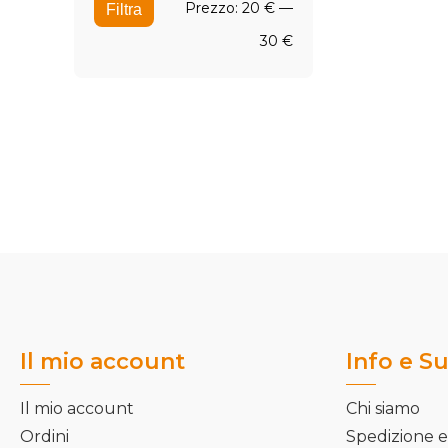
Prezzo
Prezzo
Prezzo:
20 €
—
Filtra
Min
Max
30 €
Il mio account
Info e S
Il mio account
Chi siamo
Ordini
Spedizione e