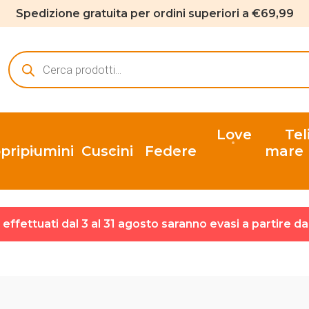
Spedizione gratuita per ordini superiori a €69,99
Ricerca
prodotti
Love
Tel
pripiumini
Cuscini
Federe
mare
ni effettuati dal 3 al 31 agosto saranno evasi a partire d