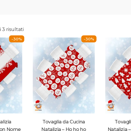
 3 risultati
-30%
-30%
alizia
Tovaglia da Cucina
Tovagl
 con Nome
Natalizia – Ho ho ho
N