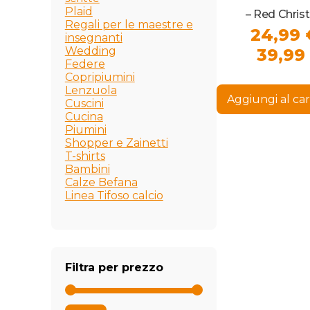
Plaid
– Red Chri
Regali per le maestre e
24,99
insegnanti
Wedding
39,99
Federe
Copripiumini
Lenzuola
Aggiungi al car
Cuscini
Cucina
Piumini
Shopper e Zainetti
T-shirts
Bambini
Calze Befana
Linea Tifoso calcio
Filtra per prezzo