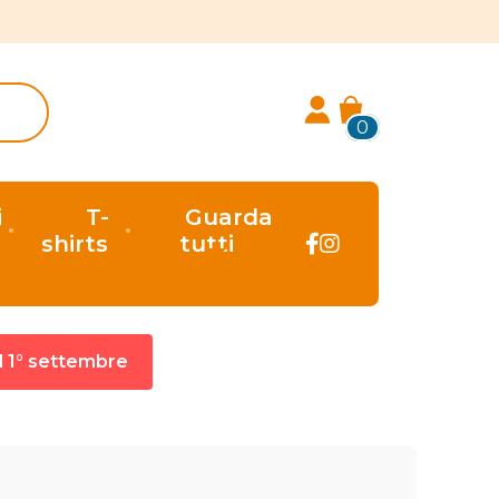
0
i
T-
Guarda
shirts
tutti
al 1° settembre