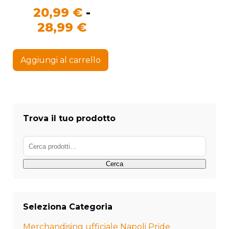
20,99
€
-
Fascia
28,99
€
di
Questo
prezzo:
prodotto
Aggiungi al carrello
ha
da
più
20,99 €
varianti.
Le
a
opzioni
28,99 €
possono
Trova il tuo prodotto
essere
scelte
Cerca:
nella
pagina
del
Cerca
prodotto
Seleziona Categoria
Merchandising ufficiale Napoli Pride