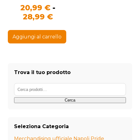
20,99
€
-
Fascia
28,99
€
di
Questo
prezzo:
prodotto
Aggiungi al carrello
ha
da
più
20,99 €
varianti.
Le
a
opzioni
28,99 €
possono
Trova il tuo prodotto
essere
scelte
Cerca:
nella
pagina
del
Cerca
prodotto
Seleziona Categoria
Merchandising ufficiale Napoli Pride