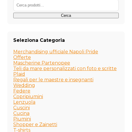
Cerca:
nella
nel
pagina
pag
del
del
Cerca
prodotto
pro
Seleziona Categoria
Merchandising ufficiale Napoli Pride
Offerte
Mascherine Partenopee
Teli da mare personalizzati con foto e scritte
Plaid
Regali per le maestre e insegnanti
Wedding
Federe
Copripiumini
Lenzuola
Cuscini
Cucina
Piumini
Shopper e Zainetti
T-shirts