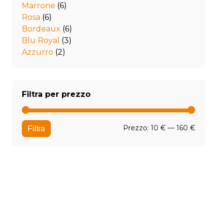
Marrone
(6)
Rosa
(6)
Bordeaux
(6)
Blu Royal
(3)
Azzurro
(2)
Filtra per prezzo
Prezz
Prezz
Prezzo:
10 €
—
160 €
Filtra
Min
Max