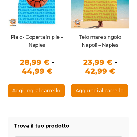
prodotto
pro
Plaid- Coperta in pile –
Telo mare singolo
Naples
Napoli – Naples
28,99
€
-
23,99
€
-
Fascia
Fasci
44,99
€
42,99
€
di
di
Questo
Que
prezzo:
prezz
prodotto
pro
Aggiungi al carrello
Aggiungi al carrello
ha
ha
da
da
più
più
28,99 €
23,99
varianti.
vari
Le
Le
a
a
opzioni
opz
44,99 €
possono
42,99
pos
Trova il tuo prodotto
essere
ess
scelte
sce