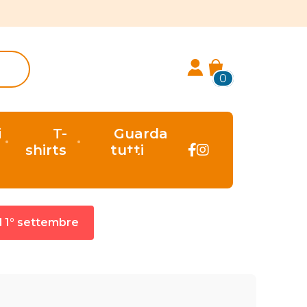
0
i
T-
Guarda
shirts
tutti
al 1° settembre