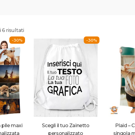
 6 risultati
-30%
-30%
n pile maxi
Scegli il tuo Zainetto
Plaid – C
alizzata
personalizzato
singola m