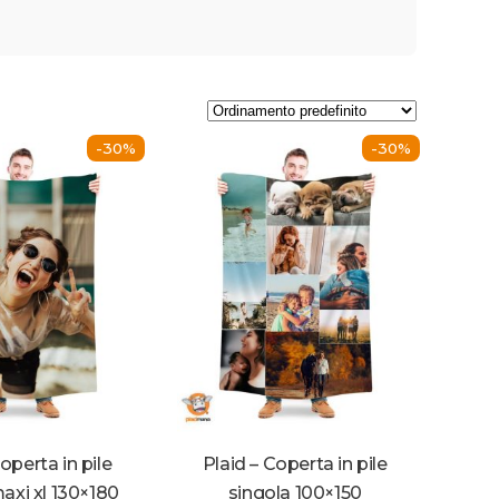
-30%
-30%
operta in pile
Plaid – Coperta in pile
axi xl 130×180
singola 100×150