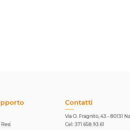
upporto
Contatti
Via O. Fragnito, 43 - 80131 N
 Resi
Cel: 371 658 93 61