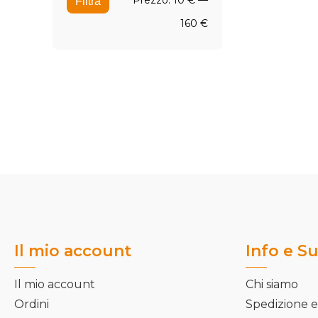
Prezzo:
10 €
—
Filtra
Min
Max
160 €
Il mio account
Info e S
Il mio account
Chi siamo
Ordini
Spedizione e