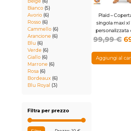
Beige
(6)
Bianco
(5)
Avorio
(6)
Plaid – Coperta
Rosso
(6)
singola maxi xl
Cammello
(6)
personalizzata 
Arancione
(6)
Il
99,99
€
6
collage e retro
Blu
(6)
p
Verde
(6)
or
Giallo
(6)
Aggiungi al car
er
Marrone
(6)
Rosa
(6)
99
Bordeaux
(6)
Blu Royal
(3)
Filtra per prezzo
Prezzo
Prezzo