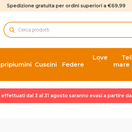
Spedizione gratuita per ordini superiori a €69,99
Ricerca
prodotti
Love
Tel
pripiumini
Cuscini
Federe
mare
ni effettuati dal 3 al 31 agosto saranno evasi a partire d