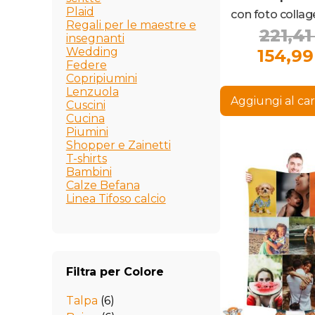
Plaid
con foto collag
Regali per le maestre e
221,4
colorat
insegnanti
Wedding
154,9
Federe
Copripiumini
Lenzuola
Aggiungi al car
Cuscini
Cucina
Piumini
Shopper e Zainetti
T-shirts
Bambini
Calze Befana
Linea Tifoso calcio
Filtra per Colore
Talpa
(6)