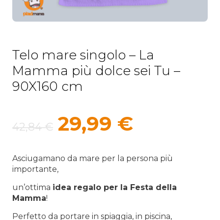
Telo mare singolo – La
Mamma più dolce sei Tu –
90X160 cm
Il
Il
29,99
€
42,84
€
prezzo
prezzo
originale
attuale
Asciugamano da mare per la persona più
importante,
era:
è:
un’ottima
idea regalo per la Festa della
42,84 €.
29,99 €.
Mamma
!
Perfetto da portare in spiaggia, in piscina,