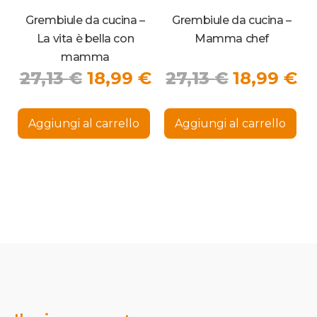
Grembiule da cucina –
Grembiule da cucina –
La vita è bella con
Mamma chef
mamma
Il
Il
Il
Il
27,13
€
18,99
€
27,13
€
18,99
€
prezzo
prezzo
prezzo
p
originale
attuale
originale
at
Aggiungi al carrello
Aggiungi al carrello
era:
è:
era:
è:
27,13 €.
18,99 €.
27,13 €.
18