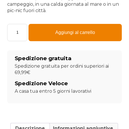
campeggio, in una calda giornata al mare o in un
pic-nic fuori città.
Telo
mare
Aggiungi al carrello
singolo
–
La
Mamma
Spedizione gratuita
più
dolce
Spedizione gratuita per ordini superiori ai
sei
69,99€
Tu
–
Spedizione Veloce
90X160
A casa tua entro 5 giorni lavorativi
cm
quantità
Descrizione
Informazioni aggiuntive