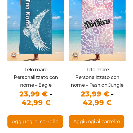
42,99 €
possono
42,99
pos
essere
ess
scelte
sce
nella
nel
pagina
pag
del
del
prodotto
pro
Telo mare
Telo mare
Personalizzato con
Personalizzato con
nome – Eagle
nome – Fashion Jungle
23,99
€
-
23,99
€
-
Fascia
Fasci
42,99
€
42,99
€
di
di
Questo
Que
prezzo:
prezz
prodotto
pro
Aggiungi al carrello
Aggiungi al carrello
ha
ha
da
da
più
più