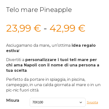
Telo mare Pineapple
Fasc
23,99
€
-
42,99
€
di
prez
Asciugamano da mare
,
un’ottima
idea regalo
estiva
!
da
Divertiti a
personalizzare i
tuoi teli
mare
per
23,9
chi ama Napoli con il nome di una persona a
tua scelta
.
a
Perfetto da portare in spiaggia, in piscina,
42,9
campeggio, in una calda giornata al mare o in un
pic-nic fuori città.
Misura
Svuota