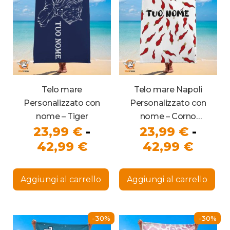
Telo mare
Telo mare Napoli
Personalizzato con
Personalizzato con
nome – Tiger
nome – Corno
23,99
€
-
23,99
€
-
portafortuna
Fascia
Fasci
42,99
€
42,99
€
di
di
Questo
Que
prezzo:
prezz
prodotto
pro
Aggiungi al carrello
Aggiungi al carrello
ha
ha
da
da
più
più
23,99 €
23,99
varianti.
vari
Le
Le
a
a
-30%
-30%
opzioni
opz