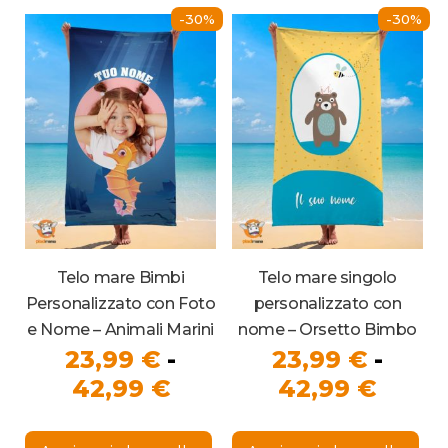
Le
Le
a
a
-30%
-30%
opzioni
opz
47,99 €
possono
42,99
pos
essere
ess
scelte
sce
nella
nel
pagina
pag
del
del
prodotto
pro
Telo mare Bimbi
Telo mare singolo
Personalizzato con Foto
personalizzato con
e Nome – Animali Marini
nome – Orsetto Bimbo
23,99
€
-
23,99
€
-
Fascia
Fasci
42,99
€
42,99
€
di
di
Questo
Que
prezzo:
prezz
prodotto
pro