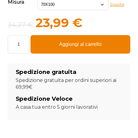
Misura
42,9
Svuota
Il
Il
23,99
€
34,27
€
prezzo
prezzo
Telo
originale
attuale
mare
Aggiungi al carrello
Napoli
era:
è:
–
Dal
1926
34,27 €.
23,99 €.
Spedizione gratuita
Unica
Fede
Spedizione gratuita per ordini superiori ai
quantità
69,99€
Spedizione Veloce
A casa tua entro 5 giorni lavorativi