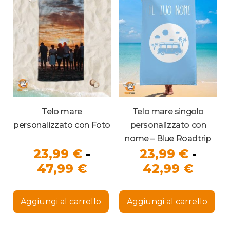
Telo mare
Telo mare singolo
personalizzato con Foto
personalizzato con
nome – Blue Roadtrip
23,99
€
-
23,99
€
-
Fascia
Fasci
47,99
€
42,99
€
di
di
Questo
Que
prezzo:
prezz
prodotto
pro
Aggiungi al carrello
Aggiungi al carrello
ha
ha
da
da
più
più
23,99 €
23,99
varianti.
vari