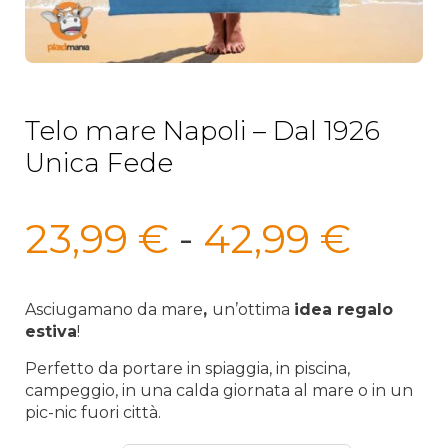
Telo mare Napoli – Dal 1926
Unica Fede
Fasc
23,99
€
-
42,99
€
di
prez
Asciugamano da mare
,
un’ottima
idea regalo
estiva
!
da
Perfetto da portare in spiaggia, in piscina,
23,9
campeggio, in una calda giornata al mare o in un
pic-nic fuori città.
a