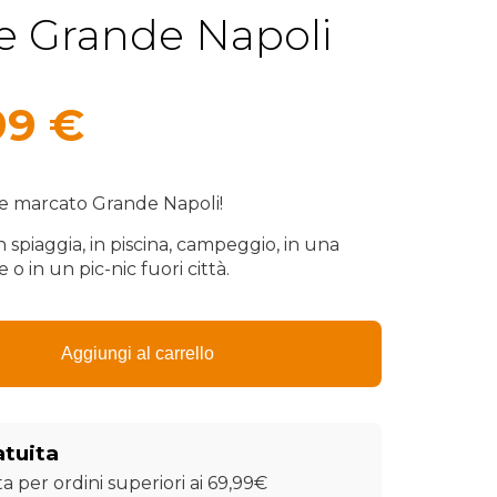
e Grande Napoli
Il
99
€
zzo
prezzo
ginale
attuale
 marcato Grande Napoli!
è:
 spiaggia, in piscina, campeggio, in una
o in un pic-nic fuori città.
84 €.
29,99 €.
Aggiungi al carrello
atuita
a per ordini superiori ai 69,99€