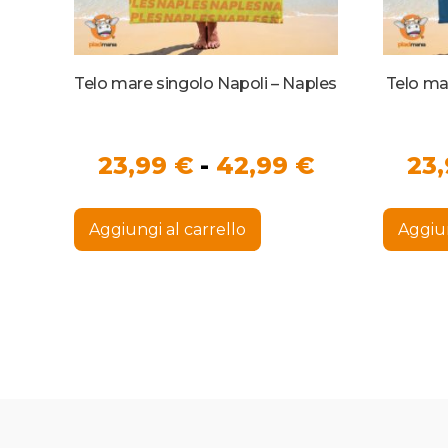
Telo mare singolo Napoli – Naples
Fascia
23,99
€
-
42,99
€
23
di
Questo
prezzo:
prodotto
Aggiungi al carrello
Aggiun
ha
da
più
23,99 €
varianti.
Le
a
opzioni
possono
42,99 €
essere
scelte
nella
pagina
del
prodotto