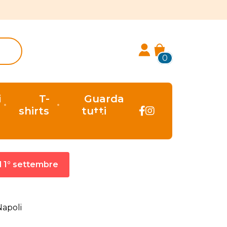
0
i
T-
Guarda
shirts
tutti
al 1° settembre
Napoli