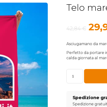
Telo mar
Il
29,
42,84
€
pre
ori
Asciugamano da mare
era:
Perfetto da portare in
calda giornata al mare 
42,
Telo
mare
Grande
Napoli
quantità
Spedizione gr
Spedizione gratuit