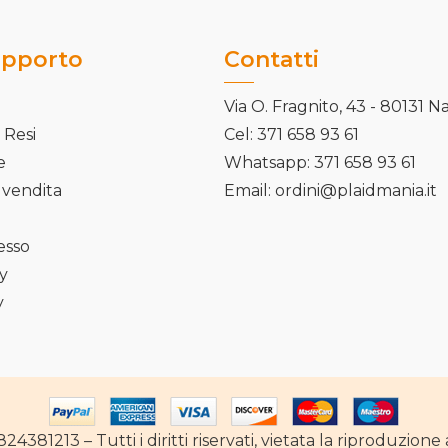
upporto
Contatti
Via O. Fragnito, 43 - 80131 N
 Resi
Cel: 371 658 93 61
e
Whatsapp: 371 658 93 61
 vendita
Email: ordini@plaidmania.it
cesso
cy
y
4381213 – Tutti i diritti riservati, vietata la riproduzio