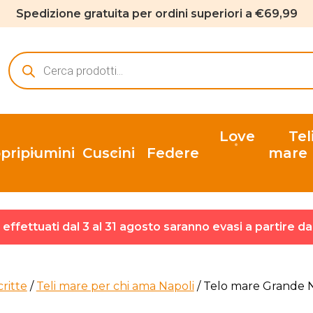
Spedizione gratuita per ordini superiori a €69,99
Ricerca
prodotti
Love
Tel
pripiumini
Cuscini
Federe
mare
ni effettuati dal 3 al 31 agosto saranno evasi a partire d
critte
/
Teli mare per chi ama Napoli
/ Telo mare Grande 