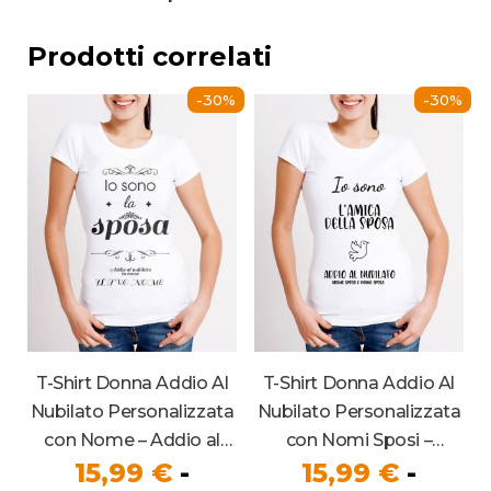
Prodotti correlati
-30%
-30%
T-Shirt Donna Addio Al
T-Shirt Donna Addio Al
Nubilato Personalizzata
Nubilato Personalizzata
con Nome – Addio al
con Nomi Sposi –
15,99
€
-
15,99
€
-
nubilato In Corso – “Io
“L’Amica Della Sposa”