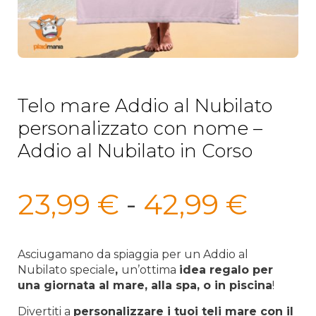
Telo mare Addio al Nubilato
personalizzato con nome –
Addio al Nubilato in Corso
Fasc
23,99
€
-
42,99
€
di
prez
Asciugamano da spiaggia per un Addio al
Nubilato speciale
,
un’ottima
idea regalo per
da
una giornata al mare, alla spa, o in piscina
!
Divertiti
a
personalizzare i
tuoi teli
mare
con il