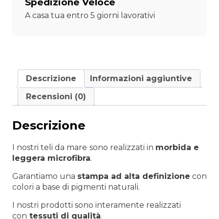
Spedizione Veloce
Nubilato
A casa tua entro 5 giorni lavorativi
in
Corso
quantità
Descrizione
Informazioni aggiuntive
Recensioni (0)
Descrizione
I nostri teli da mare
sono realizzati in
morbida e
leggera microfibra
.
Garantiamo una
stampa ad alta definizione
con
colori a base di pigmenti naturali.
I nostri prodotti sono interamente realizzati
con
tessuti di qualità
.