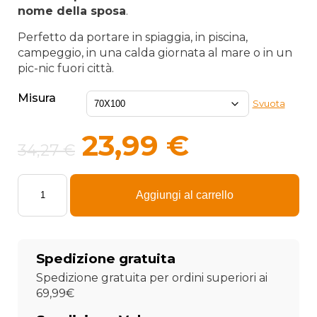
23,9
nome della sposa
.
a
Perfetto da portare in spiaggia, in piscina,
42,9
campeggio, in una calda giornata al mare o in un
pic-nic fuori città.
Misura
Svuota
Il
Il
23,99
€
34,27
€
prezzo
prezzo
Telo
originale
attuale
mare
Aggiungi al carrello
Addio
era:
è:
al
Nubilato
personalizzato
34,27 €.
23,99 €.
Spedizione gratuita
con
nome
Spedizione gratuita per ordini superiori ai
–
69,99€
Addio
al