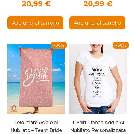
Sono La Sposa”
Fascia
Fasci
20,99
€
20,99
€
di
di
Questo
Que
prezzo:
prezz
prodotto
pro
Aggiungi al carrello
Aggiungi al carrello
ha
ha
da
da
più
più
15,99 €
15,99
varianti.
vari
Le
Le
a
a
-30%
-30%
opzioni
opz
20,99 €
possono
20,99
pos
essere
ess
scelte
sce
nella
nel
pagina
pag
del
del
prodotto
pro
Telo mare Addio al
T-Shirt Donna Addio Al
Nubilato – Team Bride
Nubilato Personalizzata