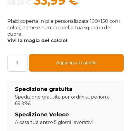
Il
Il
33,99
€
48,56
€
prezzo
prezzo
originale
attuale
Plaid coperta in pile personalizzata 100×150
con i
colori, nome e numero della tua squadra del
era:
è:
cuore.
Vivi la magia del calcio!
48,56 €.
33,99 €.
Plaid
-
Aggiungi al carrello
Coperta
in
Pile
Squadra
Spedizione gratuita
di
Calcio
Spedizione gratuita per ordini superiori ai
"Milan"
69,99€
100x180
personalizzata
Spedizione Veloce
con
A casa tua entro 5 giorni lavorativi
nome
e