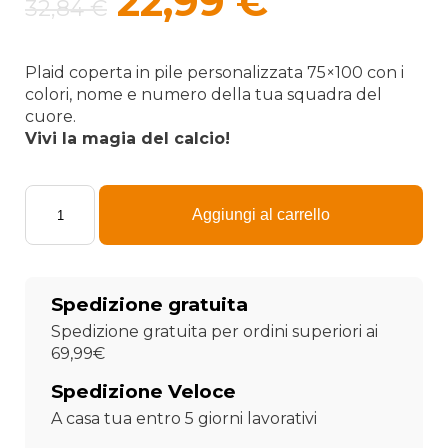
Il
Il
22,99
€
32,84
€
prezzo
prezzo
originale
attuale
Plaid coperta in pile personalizzata 75×100
con i
colori, nome e numero della tua squadra del
era:
è:
cuore.
Vivi la magia del calcio!
32,84 €.
22,99 €.
Plaid
-
Aggiungi al carrello
Coperta
in
Pile
Squadra
Spedizione gratuita
di
Calcio
Spedizione gratuita per ordini superiori ai
"Lazio"
69,99€
75x100
personalizzata
Spedizione Veloce
con
A casa tua entro 5 giorni lavorativi
nome
e