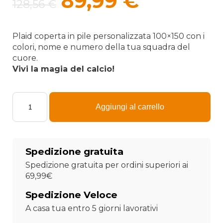
Il
Il
89,99
€
128,56
€
prezzo
prezzo
originale
attuale
Plaid coperta in pile personalizzata 100×150
con i
colori, nome e numero della tua squadra del
era:
è:
cuore.
Vivi la magia del calcio!
128,56 €.
89,99 €.
Plaid
-
Aggiungi al carrello
Coperta
in
Pile
Squadra
Spedizione gratuita
di
Calcio
Spedizione gratuita per ordini superiori ai
"Lazio"
69,99€
320x200
personalizzata
Spedizione Veloce
con
A casa tua entro 5 giorni lavorativi
nome
e