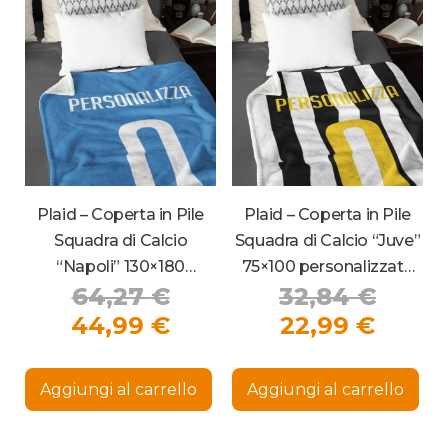
Plaid – Coperta in Pile
Plaid – Coperta in Pile
Squadra di Calcio
Squadra di Calcio “Juve”
“Napoli” 130×180
75×100 personalizzata
Il
Il
64,27
€
32,84
€
personalizzata con
con nome e numero
nome e numero
prezzo
Il
Il
prezz
44,99
€
22,99
€
originale
prezzo
prezz
origi
era:
attuale
attua
era:
Aggiungi al carrello
Aggiungi al carrello
64,27 €.
è:
è:
32,84
44,99 €.
22,99