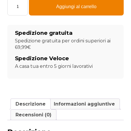
20,99
Bandiera
originale
attuale
Napoli
Aggiungi al carrello
-
era:
è:
Tu
si
na
8,56 €.
5,99 €.
Spedizione gratuita
cosa
grande
Spedizione gratuita per ordini superiori ai
quantità
69,99€
Spedizione Veloce
A casa tua entro 5 giorni lavorativi
Descrizione
Informazioni aggiuntive
Recensioni (0)