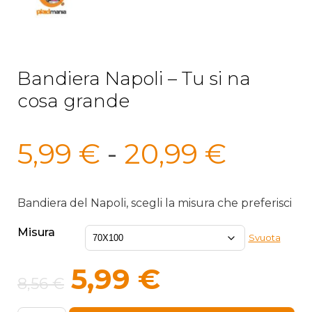
Bandiera Napoli – Tu si na
cosa grande
Fasci
5,99
€
-
20,99
€
di
prezzo
Bandiera del Napoli, scegli la misura che preferisci
da
Misura
Svuota
5,99 €
Il
Il
5,99
€
8,56
€
a
prezzo
prezzo