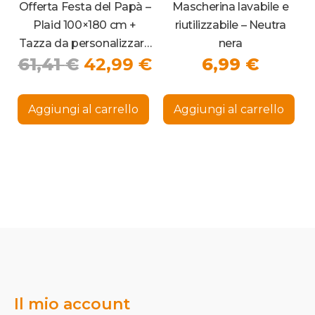
Offerta Festa del Papà –
Mascherina lavabile e
Plaid 100×180 cm +
riutilizzabile – Neutra
Tazza da personalizzare
nera
Il
Il
61,41
€
42,99
€
6,99
€
con foto
prezzo
prezzo
Que
originale
attuale
pro
Aggiungi al carrello
Aggiungi al carrello
ha
era:
è:
più
61,41 €.
42,99 €.
vari
Le
opz
pos
ess
sce
nel
pag
del
pro
Il mio account