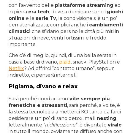
con l’avvento delle
piattaforme streaming
ed
in piena
era tech
, dove a dominare sono i
giochi
online
e le
serie Tv
, la condivisione si è un po’
dematerializzata, complici anche i
cambiamenti
climatici
che sfidano persino le città più miti in
situazioni di neve, venti fortissimi e freddo
importante.
Che c’è di meglio, quindi, di una bella serata in
casa a base di divano,
plaid
, snack, PlayStation e
Netflix
? Ad offrirci “contatto umano”, seppur
indiretto, ci penserà internet!
Pigiama, divano e relax
Sarà perché conduciamo
vite sempre più
frenetiche e stressanti
, sarà perché, a volte, è
la stessa tecnologia a metterci KO tanto da farci
desiderare un po’ di sano detox, ma il
nesting
,
letteralmente “
nidificazione
“, è diventato
virale
in tutto il mondo, ovviamente diffuso anche con