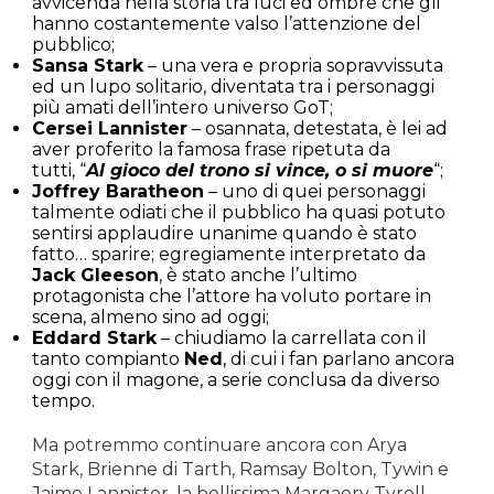
avvicenda nella storia tra luci ed ombre che gli
hanno costantemente valso l’attenzione del
pubblico;
Sansa Stark
– una vera e propria sopravvissuta
ed un lupo solitario, diventata tra i personaggi
più amati dell’intero universo GoT;
Cersei Lannister
– osannata, detestata, è lei ad
aver proferito la famosa frase ripetuta da
tutti, “
Al gioco del trono si vince, o si muore
“;
Joffrey Baratheon
– uno di quei personaggi
talmente odiati che il pubblico ha quasi potuto
sentirsi applaudire unanime quando è stato
fatto… sparire; egregiamente interpretato da
Jack Gleeson
, è stato anche l’ultimo
protagonista che l’attore ha voluto portare in
scena, almeno sino ad oggi;
Eddard Stark
– chiudiamo la carrellata con il
tanto compianto
Ned
, di cui i fan parlano ancora
oggi con il magone, a serie conclusa da diverso
tempo.
Ma potremmo continuare ancora con Arya
Stark, Brienne di Tarth, Ramsay Bolton, Tywin e
Jaime Lannister, la bellissima Margaery Tyrell,