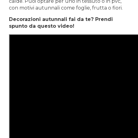
calde. Puoi optare per uno in tessuto o in pvc,
con motivi autunnali come foglie, frutta o fiori.
Decorazioni autunnali fai da te? Prendi
spunto da questo video!