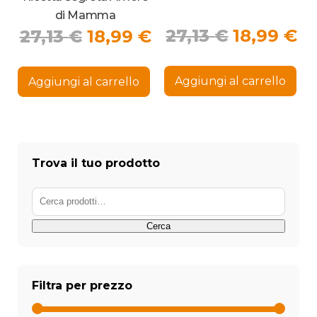
di Mamma
Il
Il
Il
Il
27,13
€
18,99
€
27,13
€
18,99
€
prezzo
p
prezzo
prezzo
originale
at
originale
attuale
Aggiungi al carrello
Aggiungi al carrello
era:
è:
era:
è:
27,13 €.
18
27,13 €.
18,99 €.
Trova il tuo prodotto
Cerca:
Cerca
Filtra per prezzo