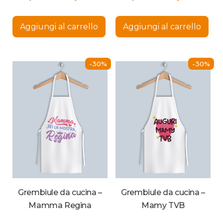
prezzo
prezzo
prezzo
p
originale
attuale
originale
at
Aggiungi al carrello
Aggiungi al carrello
era:
è:
era:
è:
27,13 €.
18,99 €.
27,13 €.
18
-30%
-30%
Grembiule da cucina –
Grembiule da cucina –
Mamma Regina
Mamy TVB