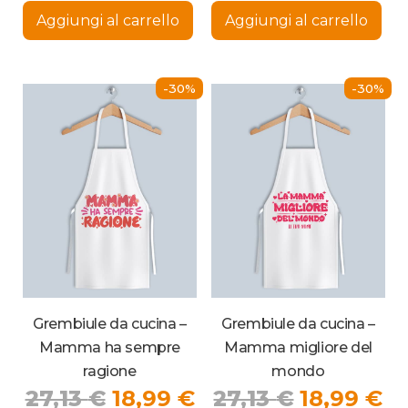
originale
attuale
originale
at
Aggiungi al carrello
Aggiungi al carrello
era:
è:
era:
è:
27,13 €.
18,99 €.
27,13 €.
18
-30%
-30%
Grembiule da cucina –
Grembiule da cucina –
Mamma ha sempre
Mamma migliore del
ragione
mondo
Il
Il
Il
Il
27,13
€
18,99
€
27,13
€
18,99
€