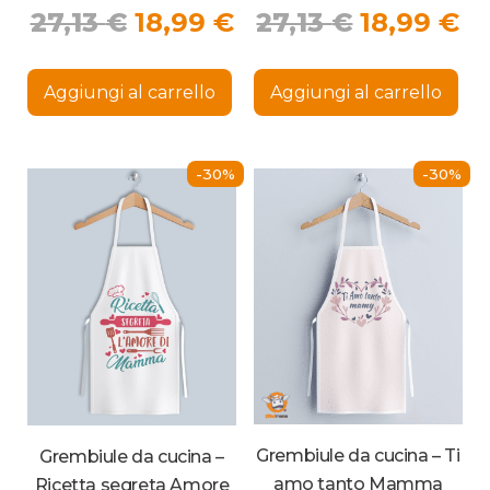
Il
Il
Il
Il
27,13
€
18,99
€
27,13
€
18,99
€
prezzo
prezzo
prezzo
p
originale
attuale
originale
at
Aggiungi al carrello
Aggiungi al carrello
era:
è:
era:
è:
27,13 €.
18,99 €.
27,13 €.
18
-30%
-30%
Grembiule da cucina – Ti
Grembiule da cucina –
amo tanto Mamma
Ricetta segreta Amore