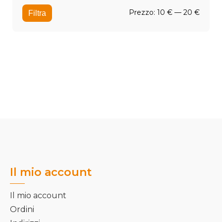
Prezz
Prezz
Prezzo:
10 €
—
20 €
Filtra
Min
Max
Il mio account
Il mio account
Ordini