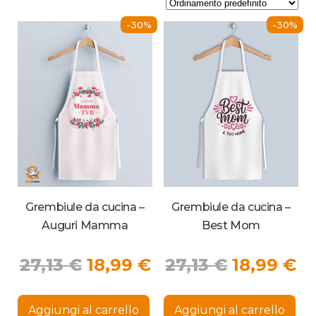
-30%
-30%
Grembiule da cucina –
Grembiule da cucina –
Auguri Mamma
Best Mom
Il
Il
Il
Il
27,13
€
18,99
€
27,13
€
18,99
€
prezzo
prezzo
prezzo
p
originale
attuale
originale
at
Aggiungi al carrello
Aggiungi al carrello