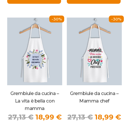
era:
è:
era:
è:
27,13 €.
18,99 €.
27,13 €.
18
-30%
-30%
Grembiule da cucina –
Grembiule da cucina –
La vita è bella con
Mamma chef
mamma
Il
Il
Il
Il
27,13
€
18,99
€
27,13
€
18,99
€
prezzo
prezzo
prezzo
p