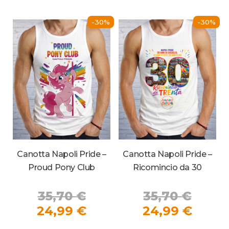
24,99 €.
24,99
varianti.
vari
Le
Le
-30%
-30%
opzioni
opz
possono
pos
essere
ess
scelte
sce
nella
nel
pagina
pag
del
del
prodotto
pro
Canotta Napoli Pride –
Canotta Napoli Pride –
Ricomincio da 30
Proud Pony Club
Il
Il
35,70
€
35,70
€
prezz
Il
prezzo
Il
24,99
€
24,99
€
origi
prezz
originale
prezzo
Que
Questo