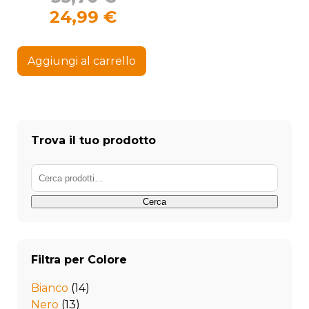
prezzo
Il
24,99
€
originale
prezzo
Questo
era:
attuale
prodotto
Aggiungi al carrello
ha
35,70 €.
è:
più
24,99 €.
varianti.
Le
opzioni
possono
Trova il tuo prodotto
essere
scelte
Cerca:
nella
pagina
del
Cerca
prodotto
Filtra per Colore
Bianco
(14)
Nero
(13)