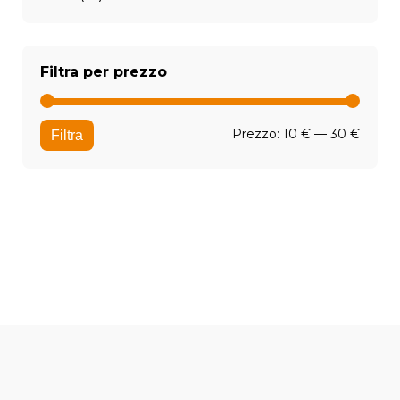
Filtra per prezzo
Prezz
Prezz
Prezzo:
10 €
—
30 €
Filtra
Min
Max